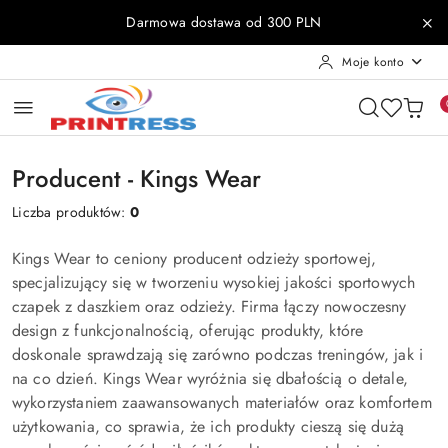
Przejdź do treści głównej
Przejdź do wyszukiwarki
Przejdź do moje konto
Przejdź do menu głównego
Przejdź do stopki
Darmowa dostawa od 300 PLN
Moje konto
Producent - Kings Wear
Liczba produktów:
0
Kings Wear to ceniony producent odzieży sportowej,
specjalizujący się w tworzeniu wysokiej jakości sportowych
czapek z daszkiem oraz odzieży. Firma łączy nowoczesny
design z funkcjonalnością, oferując produkty, które
doskonale sprawdzają się zarówno podczas treningów, jak i
na co dzień. Kings Wear wyróżnia się dbałością o detale,
wykorzystaniem zaawansowanych materiałów oraz komfortem
użytkowania, co sprawia, że ich produkty cieszą się dużą