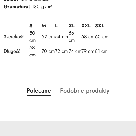
Gramatura:
130 g/m²
S
M
L
XL
XXL
3XL
50
56
Szerokość
52 cm
54 cm
58 cm
60 cm
cm
cm
68
Długość
70 cm
72 cm
74 cm
79 cm
81 cm
cm
Produkty
Produkty
Polecane
Podobne produkty
Pomiń karuzelę produktów
o
o
statusie:
statusie: