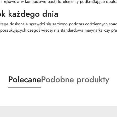
y i rękawów w kontrastowe paski to elementy podkreślające dbało
ok każdego dnia
intage doskonale sprawdzi się zarówno podczas codziennych spac
oszukujących czegoś więcej niż standardowa marynarka czy płaszc
Produkty
Produkty
Polecane
Podobne produkty
o
o
statusie:
statusie: