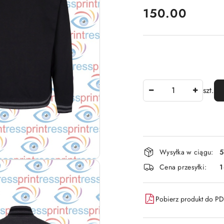
cena:
150.00
Ilość
szt.
Dostępność
Wysyłka w ciągu:
5
i
Cena przesyłki:
dostawa
Pobierz produkt do P