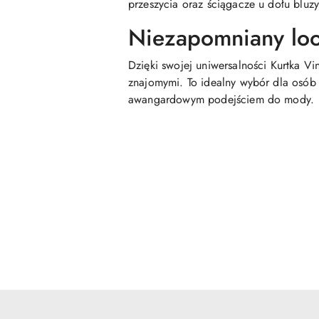
przeszycia oraz ściągacze u dołu bluz
Niezapomniany lo
Dzięki swojej uniwersalności Kurtka V
znajomymi. To idealny wybór dla osób p
awangardowym podejściem do mody.
Pomiń karuzelę produktów