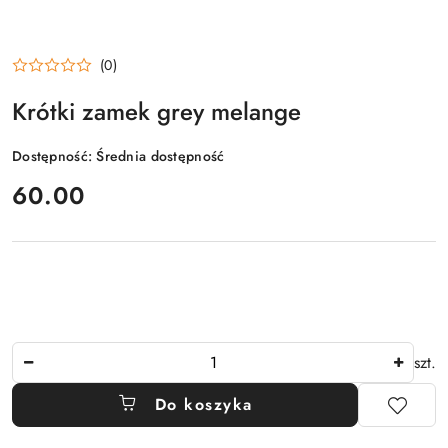
(0)
Krótki zamek grey melange
Dostępność:
Średnia dostępność
cena:
60.00
Ilość
szt.
Do koszyka