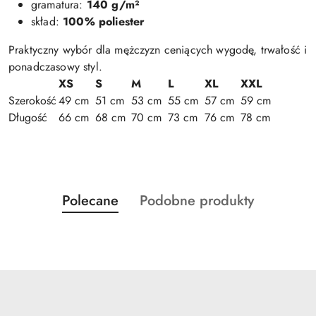
gramatura:
140 g/m²
skład:
100% poliester
Praktyczny wybór dla mężczyzn ceniących wygodę, trwałość i
ponadczasowy styl.
XS
S
M
L
XL
XXL
Szerokość
49 cm
51 cm
53 cm
55 cm
57 cm
59 cm
Długość
66 cm
68 cm
70 cm
73 cm
76 cm
78 cm
Produkty
Produkty
Polecane
Podobne produkty
Pomiń karuzelę produktów
o
o
statusie:
statusie: