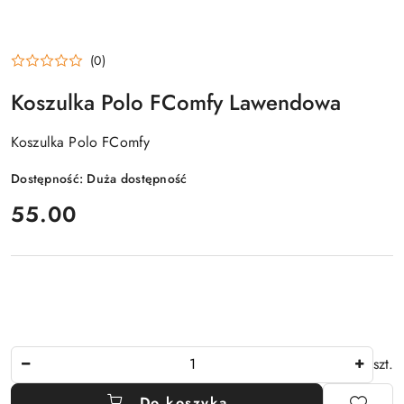
(0)
Koszulka Polo FComfy Lawendowa
Koszulka Polo FComfy
Dostępność:
Duża dostępność
cena:
55.00
Ilość
szt.
Do koszyka