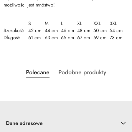
możliwości jest mnóstwo!
S
M
L
XL
XXL
3XL
Szerokość
42 cm
44 cm
46 cm
48 cm
50 cm
54 cm
Długość
61 cm
63 cm
65 cm
67 cm
69 cm
73 cm
Produkty
Produkty
Polecane
Podobne produkty
Pomiń karuzelę produktów
o
o
statusie:
statusie:
Dane adresowe