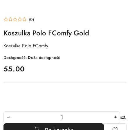
(0)
Koszulka Polo FComfy Gold
Koszulka Polo FComfy
Dostępność:
Duża dostępność
cena:
55.00
Ilość
szt.
Do koszyka