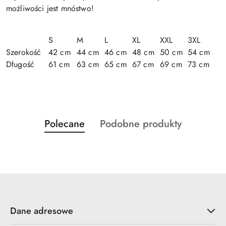
możliwości jest mnóstwo!
S
M
L
XL
XXL
3XL
Szerokość
42 cm
44 cm
46 cm
48 cm
50 cm
54 cm
Długość
61 cm
63 cm
65 cm
67 cm
69 cm
73 cm
Produkty
Produkty
Polecane
Podobne produkty
Pomiń karuzelę produktów
o
o
statusie:
statusie:
Dane adresowe