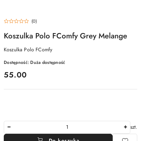
(0)
Koszulka Polo FComfy Grey Melange
Koszulka Polo FComfy
Dostępność:
Duża dostępność
cena:
55.00
Ilość
szt.
Do koszyka