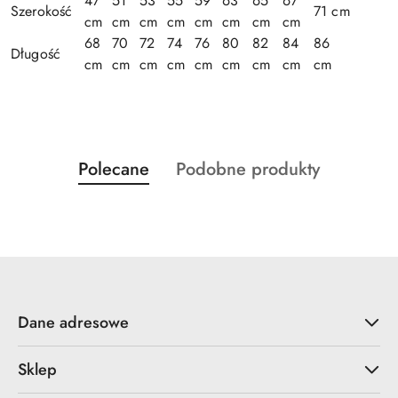
47
51
53
55
59
63
65
67
Szerokość
71 cm
cm
cm
cm
cm
cm
cm
cm
cm
68
70
72
74
76
80
82
84
86
Długość
cm
cm
cm
cm
cm
cm
cm
cm
cm
Produkty
Produkty
Polecane
Podobne produkty
Pomiń karuzelę produktów
o
o
statusie:
statusie:
Dane adresowe
Sklep