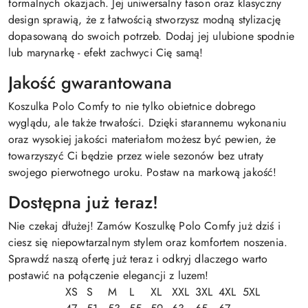
formalnych okazjach. Jej uniwersalny fason oraz klasyczny
design sprawią, że z łatwością stworzysz modną stylizację
dopasowaną do swoich potrzeb. Dodaj jej ulubione spodnie
lub marynarkę - efekt zachwyci Cię samą!
Jakość gwarantowana
Koszulka Polo Comfy to nie tylko obietnice dobrego
wyglądu, ale także trwałości. Dzięki starannemu wykonaniu
oraz wysokiej jakości materiałom możesz być pewien, że
towarzyszyć Ci będzie przez wiele sezonów bez utraty
swojego pierwotnego uroku. Postaw na markową jakość!
Dostępna już teraz!
Nie czekaj dłużej! Zamów Koszulkę Polo Comfy już dziś i
ciesz się niepowtarzalnym stylem oraz komfortem noszenia.
Sprawdź naszą ofertę już teraz i odkryj dlaczego warto
postawić na połączenie elegancji z luzem!
XS
S
M
L
XL
XXL
3XL
4XL
5XL