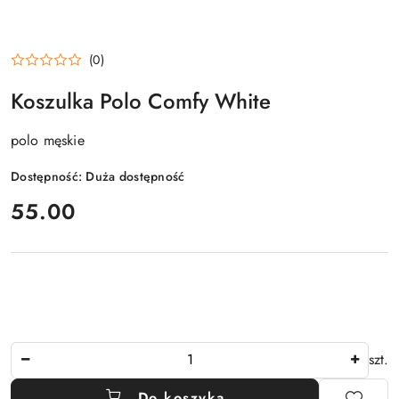
(0)
Koszulka Polo Comfy White
polo męskie
Dostępność:
Duża dostępność
cena:
55.00
Ilość
szt.
Do koszyka