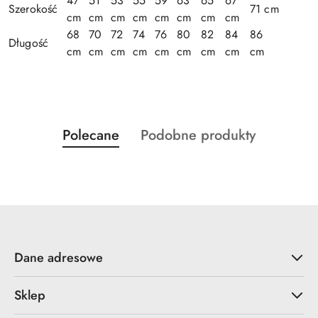
47
51
53
55
59
63
65
67
Szerokość
71 cm
cm
cm
cm
cm
cm
cm
cm
cm
68
70
72
74
76
80
82
84
86
Długość
cm
cm
cm
cm
cm
cm
cm
cm
cm
Produkty
Produkty
Polecane
Podobne produkty
Pomiń karuzelę produktów
o
o
statusie:
statusie:
Dane adresowe
Sklep