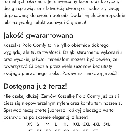
formalnych okazjach. Jej uniwersalny fason oraz klasyczny
design sprawią, że z łatwością stworzysz modną stylizację
dopasowaną do swoich potrzeb. Dodaj jej ulubione spodnie
lub marynarkę - efekt zachwyci Cię samą!
Jakość gwarantowana
Koszulka Polo Comfy to nie tylko obietnice dobrego
wyglądu, ale także trwałości. Dzięki starannemu wykonaniu
oraz wysokiej jakości materiałom możesz być pewien, że
towarzyszyć Ci będzie przez wiele sezonów bez utraty
swojego pierwotnego uroku. Postaw na markową jakość!
Dostępna już teraz!
Nie czekaj dłużej! Zamów Koszulkę Polo Comfy już dziś i
ciesz się niepowtarzalnym stylem oraz komfortem noszenia.
Sprawdź naszą ofertę już teraz i odkryj dlaczego warto
postawić na połączenie elegancji z luzem!
XS
S
M
L
XL
XXL
3XL
4XL
5XL