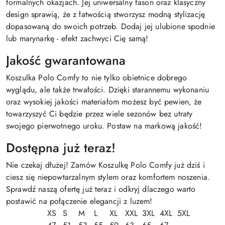
formalnych okazjach. Jej uniwersalny fason oraz klasyczny
design sprawią, że z łatwością stworzysz modną stylizację
dopasowaną do swoich potrzeb. Dodaj jej ulubione spodnie
lub marynarkę - efekt zachwyci Cię samą!
Jakość gwarantowana
Koszulka Polo Comfy to nie tylko obietnice dobrego
wyglądu, ale także trwałości. Dzięki starannemu wykonaniu
oraz wysokiej jakości materiałom możesz być pewien, że
towarzyszyć Ci będzie przez wiele sezonów bez utraty
swojego pierwotnego uroku. Postaw na markową jakość!
Dostępna już teraz!
Nie czekaj dłużej! Zamów Koszulkę Polo Comfy już dziś i
ciesz się niepowtarzalnym stylem oraz komfortem noszenia.
Sprawdź naszą ofertę już teraz i odkryj dlaczego warto
postawić na połączenie elegancji z luzem!
XS
S
M
L
XL
XXL
3XL
4XL
5XL