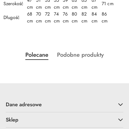
47
51
53
55
59
63
65
67
Szerokość
71 cm
cm
cm
cm
cm
cm
cm
cm
cm
68
70
72
74
76
80
82
84
86
Długość
cm
cm
cm
cm
cm
cm
cm
cm
cm
Produkty
Produkty
Polecane
Podobne produkty
Pomiń karuzelę produktów
o
o
statusie:
statusie:
Dane adresowe
Sklep