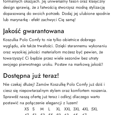
formalnych okazjach. Jej uniwersalny fason oraz klasyczny
design sprawią, że z łatwością stworzysz modną stylizację
dopasowaną do swoich potrzeb. Dodaj jej ulubione spodnie
lub marynarkę - efekt zachwyci Cię samą!
Jakość gwarantowana
Koszulka Polo Comfy to nie tylko obietnice dobrego
wyglądu, ale także trwałości. Dzięki starannemu wykonaniu
oraz wysokiej jakości materiałom możesz być pewien, że
towarzyszyć Ci będzie przez wiele sezonów bez utraty
swojego pierwotnego uroku. Postaw na markową jakość!
Dostępna już teraz!
Nie czekaj dłużej! Zamów Koszulkę Polo Comfy już dziś i
ciesz się niepowtarzalnym stylem oraz komfortem noszenia.
Sprawdź naszą ofertę już teraz i odkryj dlaczego warto
postawić na połączenie elegancji z luzem!
XS
S
M
L
XL
XXL
3XL
4XL
5XL