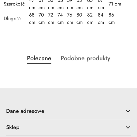
47
51
53
55
59
63
65
67
Szerokość
71 cm
cm
cm
cm
cm
cm
cm
cm
cm
68
70
72
74
76
80
82
84
86
Długość
cm
cm
cm
cm
cm
cm
cm
cm
cm
Produkty
Produkty
Polecane
Podobne produkty
Pomiń karuzelę produktów
o
o
statusie:
statusie:
Dane adresowe
Sklep