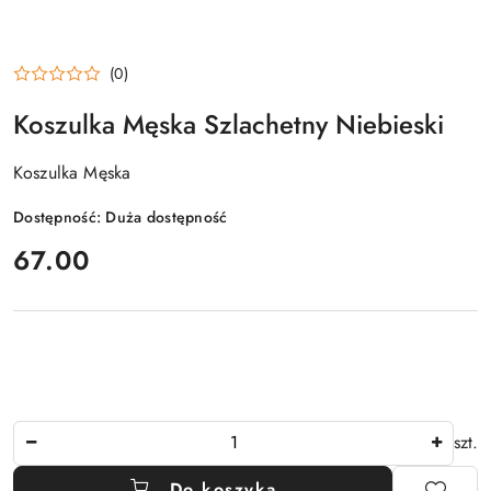
(0)
Koszulka Męska Szlachetny Niebieski
Koszulka Męska
Dostępność:
Duża dostępność
cena:
67.00
Ilość
szt.
Do koszyka