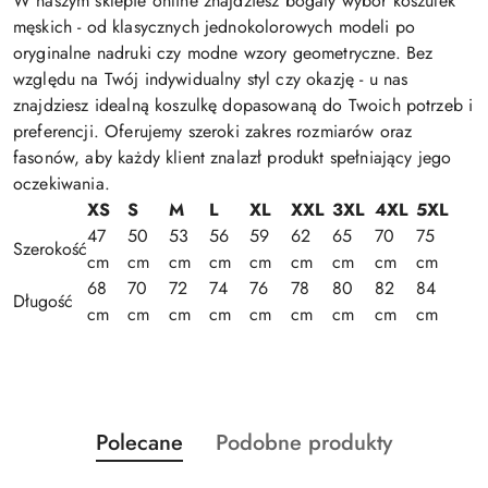
W naszym sklepie online znajdziesz bogaty wybór koszulek
męskich - od klasycznych jednokolorowych modeli po
oryginalne nadruki czy modne wzory geometryczne. Bez
względu na Twój indywidualny styl czy okazję - u nas
znajdziesz idealną koszulkę dopasowaną do Twoich potrzeb i
preferencji. Oferujemy szeroki zakres rozmiarów oraz
fasonów, aby każdy klient znalazł produkt spełniający jego
oczekiwania.
XS
S
M
L
XL
XXL
3XL
4XL
5XL
47
50
53
56
59
62
65
70
75
Szerokość
cm
cm
cm
cm
cm
cm
cm
cm
cm
68
70
72
74
76
78
80
82
84
Długość
cm
cm
cm
cm
cm
cm
cm
cm
cm
Produkty
Produkty
Polecane
Podobne produkty
Pomiń karuzelę produktów
o
o