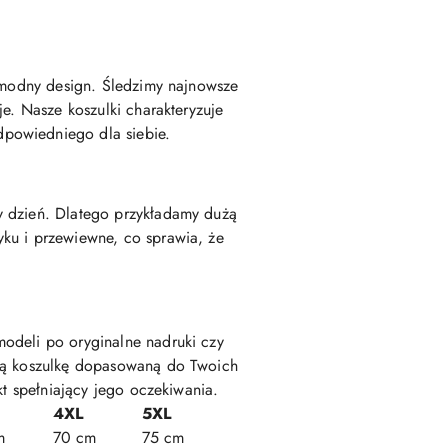
e modny design. Śledzimy najnowsze
e. Nasze koszulki charakteryzuje
dpowiedniego dla siebie.
y dzień. Dlatego przykładamy dużą
ku i przewiewne, co sprawia, że
odeli po oryginalne nadruki czy
lną koszulkę dopasowaną do Twoich
kt spełniający jego oczekiwania.
4XL
5XL
m
70 cm
75 cm