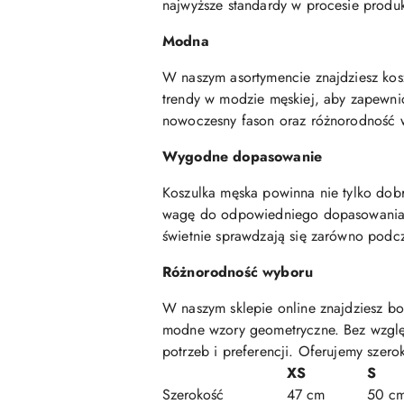
najwyższe standardy w procesie produk
Modna
W naszym asortymencie znajdziesz kosz
trendy w modzie męskiej, aby zapewnić 
nowoczesny fason oraz różnorodność w
Wygodne dopasowanie
Koszulka męska powinna nie tylko dob
wagę do odpowiedniego dopasowania kro
świetnie sprawdzają się zarówno podcz
Różnorodność wyboru
W naszym sklepie online znajdziesz bo
modne wzory geometryczne. Bez względ
potrzeb i preferencji. Oferujemy szero
XS
S
Szerokość
47 cm
50 c