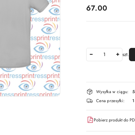
cena:
67.00
Ilość
szt.
Dostępność
Wysyłka w ciągu:
5
i
Cena przesyłki:
dostawa
Pobierz produkt do P