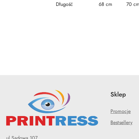
Długość
68 cm
70 c
Pomiń karuzelę produktów
Sklep
Promocje
Bestsellery
ul.Sadowa 107