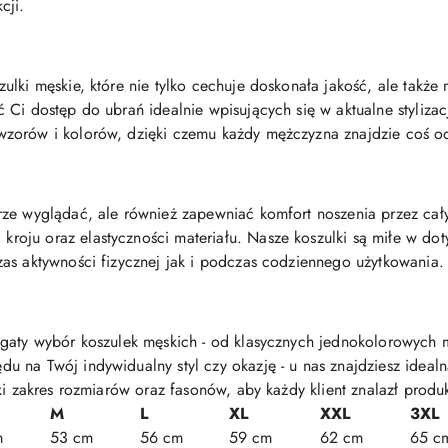
cji.
ulki męskie, które nie tylko cechuje doskonała jakość, ale takż
Ci dostęp do ubrań idealnie wpisujących się w aktualne stylizacj
zorów i kolorów, dzięki czemu każdy mężczyzna znajdzie coś o
rze wyglądać, ale również zapewniać komfort noszenia przez cał
ju oraz elastyczności materiału. Nasze koszulki są miłe w doty
as aktywności fizycznej jak i podczas codziennego użytkowania.
gaty wybór koszulek męskich - od klasycznych jednokolorowych m
u na Twój indywidualny styl czy okazję - u nas znajdziesz idea
ki zakres rozmiarów oraz fasonów, aby każdy klient znalazł produ
M
L
XL
XXL
3XL
m
53 cm
56 cm
59 cm
62 cm
65 c