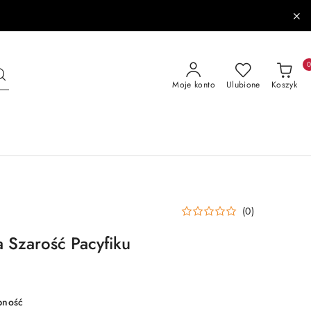
Moje konto
Ulubione
Koszyk
(0)
 Szarość Pacyfiku
pność