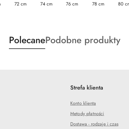
m
72 cm
74 cm
76 cm
78 cm
80 c
Produkty
Produkty
Polecane
Podobne produkty
o
o
statusie:
statusie:
Strefa klienta
Konto klienta
Metody płatności
Dostawa - rodzaje i czas