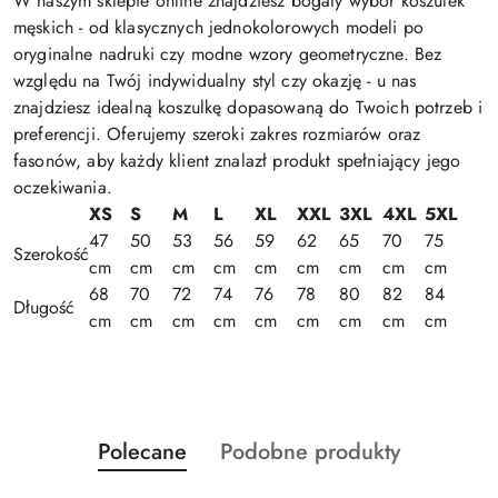
W naszym sklepie online znajdziesz bogaty wybór koszulek
męskich - od klasycznych jednokolorowych modeli po
oryginalne nadruki czy modne wzory geometryczne. Bez
względu na Twój indywidualny styl czy okazję - u nas
znajdziesz idealną koszulkę dopasowaną do Twoich potrzeb i
preferencji. Oferujemy szeroki zakres rozmiarów oraz
fasonów, aby każdy klient znalazł produkt spełniający jego
oczekiwania.
XS
S
M
L
XL
XXL
3XL
4XL
5XL
47
50
53
56
59
62
65
70
75
Szerokość
cm
cm
cm
cm
cm
cm
cm
cm
cm
68
70
72
74
76
78
80
82
84
Długość
cm
cm
cm
cm
cm
cm
cm
cm
cm
Produkty
Produkty
Polecane
Podobne produkty
Pomiń karuzelę produktów
o
o