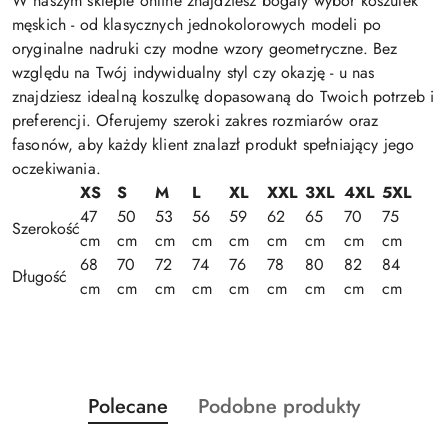
W naszym sklepie online znajdziesz bogaty wybór koszulek
męskich - od klasycznych jednokolorowych modeli po
oryginalne nadruki czy modne wzory geometryczne. Bez
względu na Twój indywidualny styl czy okazję - u nas
znajdziesz idealną koszulkę dopasowaną do Twoich potrzeb i
preferencji. Oferujemy szeroki zakres rozmiarów oraz
fasonów, aby każdy klient znalazł produkt spełniający jego
oczekiwania.
XS
S
M
L
XL
XXL
3XL
4XL
5XL
47
50
53
56
59
62
65
70
75
Szerokość
cm
cm
cm
cm
cm
cm
cm
cm
cm
68
70
72
74
76
78
80
82
84
Długość
cm
cm
cm
cm
cm
cm
cm
cm
cm
Produkty
Produkty
Polecane
Podobne produkty
Pomiń karuzelę produktów
o
o