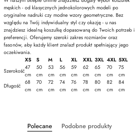
W naszym sklepie online znajdziesz bogaty wybór koszulek
męskich - od klasycznych jednokolorowych modeli po
oryginalne nadruki czy modne wzory geometryczne. Bez
względu na Twój indywidualny styl czy okazję - u nas
znajdziesz idealną koszulkę dopasowaną do Twoich potrzeb i
preferencji. Oferujemy szeroki zakres rozmiarów oraz
fasonów, aby każdy klient znalazł produkt spełniający jego
oczekiwania.
XS
S
M
L
XL
XXL
3XL
4XL
5XL
47
50
53
56
59
62
65
70
75
Szerokość
cm
cm
cm
cm
cm
cm
cm
cm
cm
68
70
72
74
76
78
80
82
84
Długość
cm
cm
cm
cm
cm
cm
cm
cm
cm
Produkty
Produkty
Polecane
Podobne produkty
Pomiń karuzelę produktów
o
o