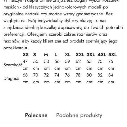
W naszym sklepie online znajdziesz bogaty wybór koszulek
męskich - od klasycznych jednokolorowych modeli po
oryginalne nadruki czy modne wzory geometryczne. Bez
względu na Twój indywidualny styl czy okazję - u nas
znajdziesz idealną koszulkę dopasowaną do Twoich potrzeb i
preferencji. Oferujemy szeroki zakres rozmiarów oraz
fasonów, aby każdy klient znalazł produkt spełniający jego
oczekiwania.
XS
S
M
L
XL
XXL
3XL
4XL
5XL
47
50
53
56
59
62
65
70
75
Szerokość
cm
cm
cm
cm
cm
cm
cm
cm
cm
68
70
72
74
76
78
80
82
84
Długość
cm
cm
cm
cm
cm
cm
cm
cm
cm
Produkty
Produkty
Polecane
Podobne produkty
Pomiń karuzelę produktów
o
o