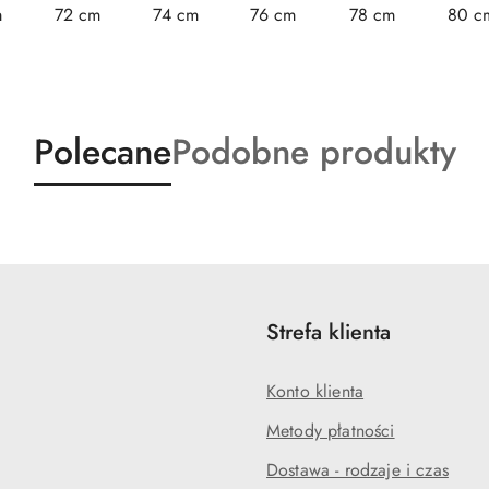
m
72 cm
74 cm
76 cm
78 cm
80 c
Produkty
Produkty
Polecane
Podobne produkty
o
o
statusie:
statusie:
Strefa klienta
Konto klienta
Metody płatności
Dostawa - rodzaje i czas