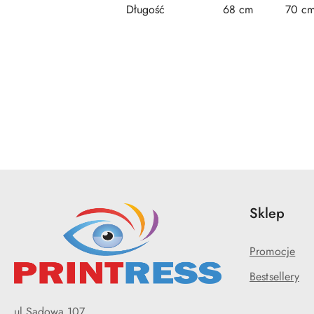
Długość
68 cm
70 c
Pomiń karuzelę produktów
Sklep
Promocje
Bestsellery
ul.Sadowa 107