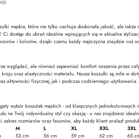
cji.
ulki męskie, które nie tylko cechuje doskonała jakość, ale takż
Ci dostęp do ubrań idealnie wpisujących się w aktualne stylizacj
zorów i kolorów, dzięki czemu każdy mężczyzna znajdzie coś o
rze wyglądać, ale również zapewniać komfort noszenia przez cał
ju oraz elastyczności materiału. Nasze koszulki są miłe w doty
as aktywności fizycznej jak i podczas codziennego użytkowania.
gaty wybór koszulek męskich - od klasycznych jednokolorowych m
u na Twój indywidualny styl czy okazję - u nas znajdziesz idea
ki zakres rozmiarów oraz fasonów, aby każdy klient znalazł produ
M
L
XL
XXL
3XL
m
53 cm
56 cm
59 cm
62 cm
65 c