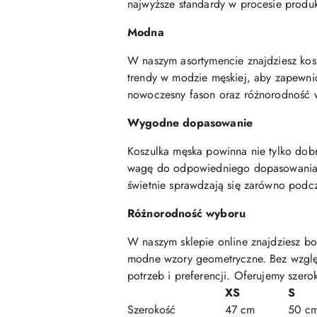
najwyższe standardy w procesie produk
Modna
W naszym asortymencie znajdziesz kosz
trendy w modzie męskiej, aby zapewnić 
nowoczesny fason oraz różnorodność w
Wygodne dopasowanie
Koszulka męska powinna nie tylko dob
wagę do odpowiedniego dopasowania kro
świetnie sprawdzają się zarówno podcz
Różnorodność wyboru
W naszym sklepie online znajdziesz bo
modne wzory geometryczne. Bez względ
potrzeb i preferencji. Oferujemy szero
XS
S
Szerokość
47 cm
50 c