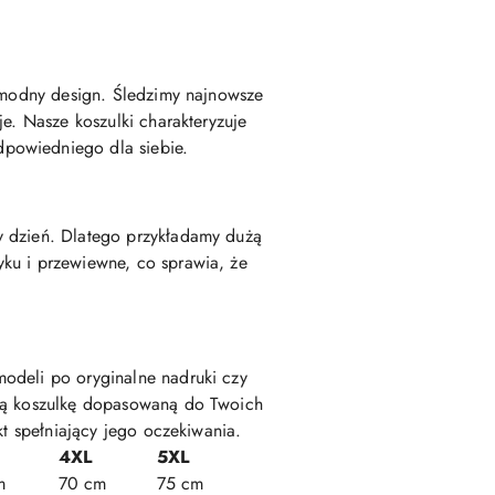
e modny design. Śledzimy najnowsze
e. Nasze koszulki charakteryzuje
dpowiedniego dla siebie.
y dzień. Dlatego przykładamy dużą
ku i przewiewne, co sprawia, że
odeli po oryginalne nadruki czy
lną koszulkę dopasowaną do Twoich
kt spełniający jego oczekiwania.
4XL
5XL
m
70 cm
75 cm