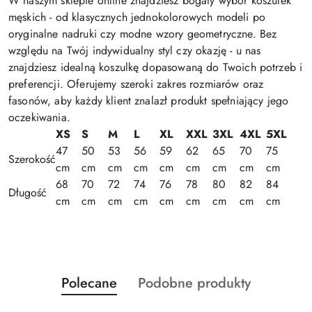
W naszym sklepie online znajdziesz bogaty wybór koszulek
męskich - od klasycznych jednokolorowych modeli po
oryginalne nadruki czy modne wzory geometryczne. Bez
względu na Twój indywidualny styl czy okazję - u nas
znajdziesz idealną koszulkę dopasowaną do Twoich potrzeb i
preferencji. Oferujemy szeroki zakres rozmiarów oraz
fasonów, aby każdy klient znalazł produkt spełniający jego
oczekiwania.
XS
S
M
L
XL
XXL
3XL
4XL
5XL
47
50
53
56
59
62
65
70
75
Szerokość
cm
cm
cm
cm
cm
cm
cm
cm
cm
68
70
72
74
76
78
80
82
84
Długość
cm
cm
cm
cm
cm
cm
cm
cm
cm
Produkty
Produkty
Polecane
Podobne produkty
Pomiń karuzelę produktów
o
o