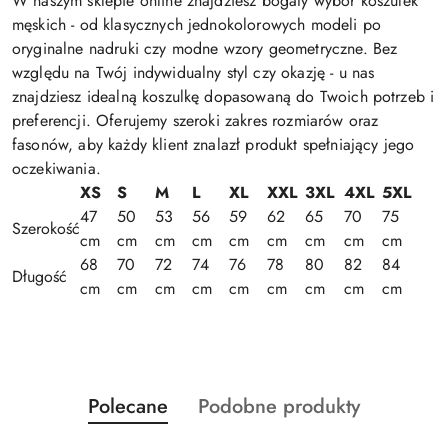
W naszym sklepie online znajdziesz bogaty wybór koszulek
męskich - od klasycznych jednokolorowych modeli po
oryginalne nadruki czy modne wzory geometryczne. Bez
względu na Twój indywidualny styl czy okazję - u nas
znajdziesz idealną koszulkę dopasowaną do Twoich potrzeb i
preferencji. Oferujemy szeroki zakres rozmiarów oraz
fasonów, aby każdy klient znalazł produkt spełniający jego
oczekiwania.
XS
S
M
L
XL
XXL
3XL
4XL
5XL
47
50
53
56
59
62
65
70
75
Szerokość
cm
cm
cm
cm
cm
cm
cm
cm
cm
68
70
72
74
76
78
80
82
84
Długość
cm
cm
cm
cm
cm
cm
cm
cm
cm
Produkty
Produkty
Polecane
Podobne produkty
Pomiń karuzelę produktów
o
o