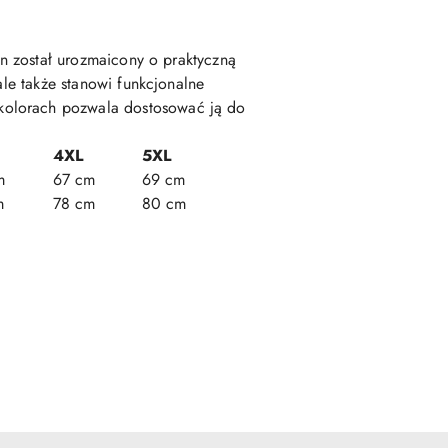
on został urozmaicony o praktyczną
ale także stanowi funkcjonalne
kolorach pozwala dostosować ją do
4XL
5XL
m
67 cm
69 cm
m
78 cm
80 cm