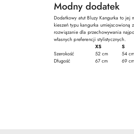
Modny dodatek
Dodatkowy atut Bluzy Kangurka to jej m
kieszeń typu kangurka umiejscowioną z 
rozwiązanie dla przechowywania najp
własnych preferencji stylistycznych.
XS
S
Szerokość
52 cm
54 c
Długość
67 cm
69 c
Pomiń karuzelę produktów