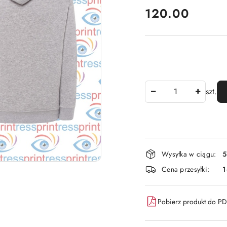
cena:
120.00
Ilość
szt.
Dostępność
Wysyłka w ciągu:
5
i
Cena przesyłki:
dostawa
Pobierz produkt do P