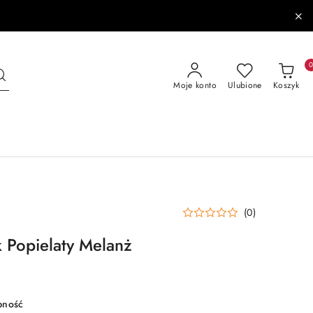
Moje konto
Ulubione
Koszyk
(0)
 Popielaty Melanż
pność