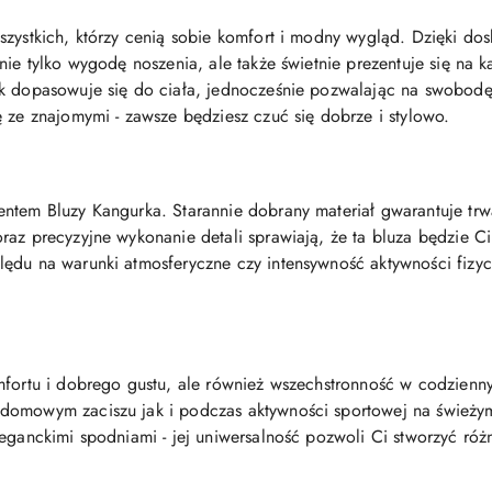
szystkich, którzy cenią sobie komfort i modny wygląd. Dzięki do
nie tylko wygodę noszenia, ale także świetnie prezentuje się na k
ek dopasowuje się do ciała, jednocześnie pozwalając na swobod
ę ze znajomymi - zawsze będziesz czuć się dobrze i stylowo.
entem Bluzy Kangurka. Starannie dobrany materiał gwarantuje tr
az precyzyjne wykonanie detali sprawiają, że ta bluza będzie Ci
ędu na warunki atmosferyczne czy intensywność aktywności fizy
omfortu i dobrego gustu, ale również wszechstronność w codzien
domowym zaciszu jak i podczas aktywności sportowej na świeżym
leganckimi spodniami - jej uniwersalność pozwoli Ci stworzyć ró