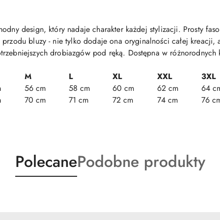
odny design, który nadaje charakter każdej stylizacji. Prosty fas
przodu bluzy - nie tylko dodaje ona oryginalności całej kreacji, 
otrzebniejszych drobiazgów pod ręką. Dostępna w różnorodnych 
M
L
XL
XXL
3XL
m
56 cm
58 cm
60 cm
62 cm
64 c
m
70 cm
71 cm
72 cm
74 cm
76 c
Produkty
Produkty
Polecane
Podobne produkty
o
o
statusie:
statusie: