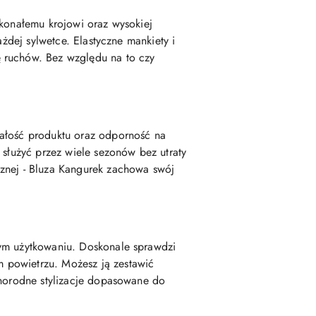
skonałemu krojowi oraz wysokiej
ażdej sylwetce. Elastyczne mankiety i
ę ruchów. Bez względu na to czy
wałość produktu oraz odporność na
 służyć przez wiele sezonów bez utraty
cznej - Bluza Kangurek zachowa swój
nym użytkowaniu. Doskonale sprawdzi
 powietrzu. Możesz ją zestawić
żnorodne stylizacje dopasowane do