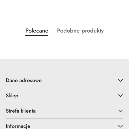
Produkty
Produkty
Polecane
Podobne produkty
Pomiń karuzelę produktów
o
o
statusie:
statusie:
Dane adresowe
Sklep
Strefa klienta
Informacje