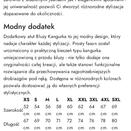
jej uniwersalność pozwoli Ci stworzyć różnorodne stylizacje
dopasowane do okoliczności.
Modny dodatek
Dodatkowy atut Bluzy Kangurka to jej modny design, który
nadaje charakter każdej stylizacji. Prosty fason został
urozmaicony o praktyczną kieszeń typu kangurka
umiejscowioną z przodu bluzy - nie tylko dodaje ona
oryginalności całej kreacji, ale także stanowi funkcjonalne
rozwiązanie dla przechowywania najpotrzebniejszych
drobiazgów pod ręką. Dostępna w różnorodnych kolorach
pozwala dostosować ją do własnych preferencji
stylistycznych.
XS
S
M
L
XL
XXL
3XL
4XL
5XL
52
54
56
58
60
62
64
67
69
Szerokość
cm
cm
cm
cm
cm
cm
cm
cm
cm
67
69
70
71
72
74
76
78
80
Długość
cm
cm
cm
cm
cm
cm
cm
cm
cm