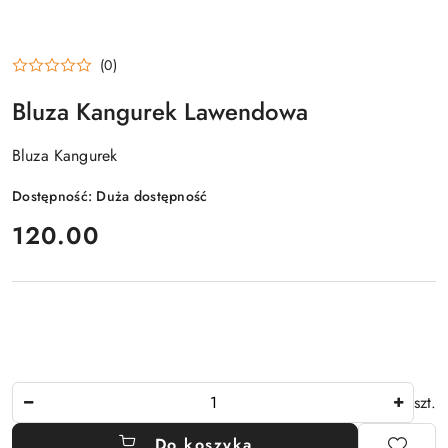
(0)
Bluza Kangurek Lawendowa
Bluza Kangurek
Dostępność:
Duża dostępność
cena:
120.00
Ilość
szt.
Do koszyka