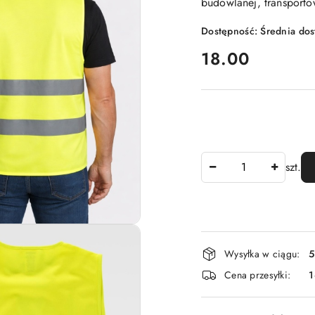
budowlanej, transporto
Dostępność:
Średnia do
cena:
18.00
Ilość
szt.
Dostępność
Wysyłka w ciągu:
5
i
Cena przesyłki:
dostawa