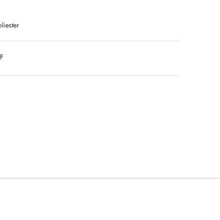
liester
DF