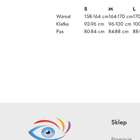
S
M
L
Wzrost
158-164 cm
164-170 cm
17
Klatka
92-96 cm
96-100 cm
10
Pas
80-84 cm
84-88 cm
88
Pomiń karuzelę produktów
Sklep
Promocje