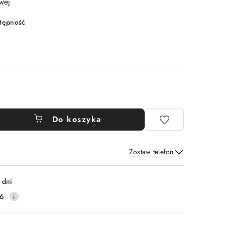
wej
stępność
Do koszyka
Zostaw telefon
Wyślij
 dni
16