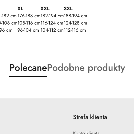
XL
XXL
3XL
0-182 cm
176-188 cm
182-194 cm
188-194 cm
0-108 cm
108-116 cm
116-124 cm
124-128 cm
-96 cm
96-104 cm
104-112 cm
112-116 cm
Produkty
Produkty
Polecane
Podobne produkty
o
o
statusie:
statusie:
Strefa klienta
Konto klienta