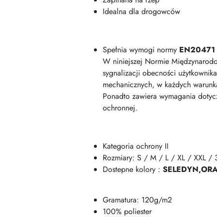
Idealna dla drogowców
Spełnia wymogi normy
EN20471
W niniejszej Normie Międzynarodow
sygnalizacji obecności użytkownik
mechanicznych, w każdych warunkac
Ponadto zawiera wymagania dotycz
ochronnej.
Kategoria ochrony II
Rozmiary: S / M / L / XL / XXL / 
Dostepne kolory :
SELEDYN,OR
Gramatura: 120g/m2
100% poliester