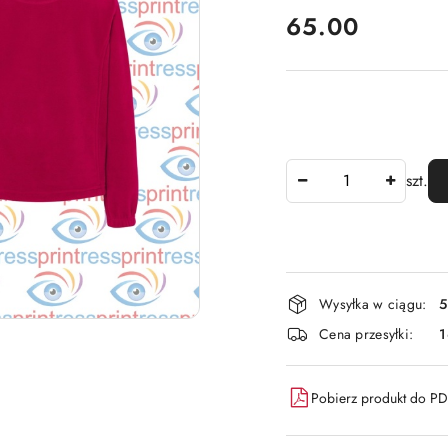
cena:
65.00
Ilość
szt.
Dostępność
Wysyłka w ciągu:
5
i
Cena przesyłki:
dostawa
Pobierz produkt do P