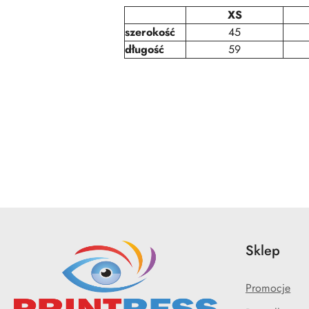
XS
szerokość
45
długość
59
Pomiń karuzelę produktów
Sklep
Promocje