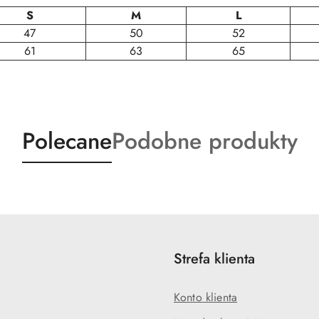
S
M
L
47
50
52
61
63
65
Produkty
Produkty
Polecane
Podobne produkty
o
o
statusie:
statusie:
Strefa klienta
Konto klienta