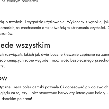
 na świeżym powietrzu.
ślą o trwałości i wygodzie użytkowania. Wykonany z wysokiej jak
rnością na mechacenie oraz łatwością w utrzymaniu czystości. D
sezonów.
zede wszystkim
ch rozwiązań, takich jak dwie boczne kieszenie zapinane na zam
 osób ceniących sobie wygodę i możliwość bezpiecznego przec
rzu.
ów
tycznej, nasz polar damski pozwala Ci dopasować go do swoich p
ędu na to, czy lubisz stonowane barwy czy intensywne kolory - z
ym damskim polarem!