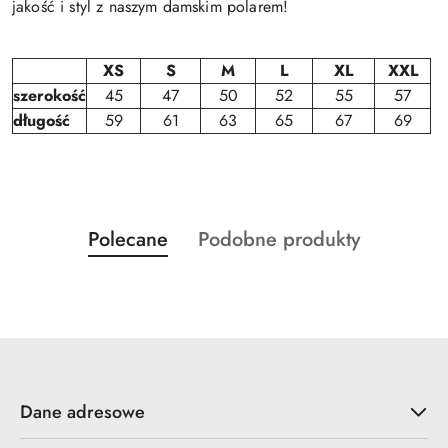
jakość i styl z naszym damskim polarem!
XS
S
M
L
XL
XXL
szerokość
45
47
50
52
55
57
długość
59
61
63
65
67
69
Produkty
Produkty
Polecane
Podobne produkty
Pomiń karuzelę produktów
o
o
statusie:
statusie:
Dane adresowe