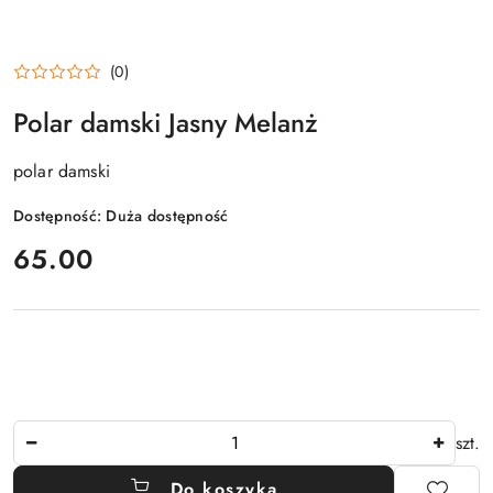
(0)
Polar damski Jasny Melanż
polar damski
Dostępność:
Duża dostępność
cena:
65.00
Ilość
szt.
Do koszyka