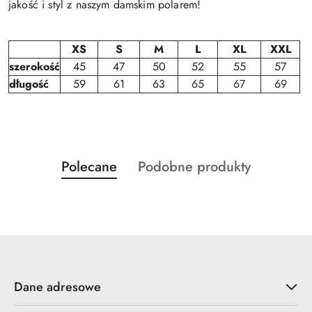
jakość i styl z naszym damskim polarem!
XS
S
M
L
XL
XXL
szerokość
45
47
50
52
55
57
długość
59
61
63
65
67
69
Produkty
Produkty
Polecane
Podobne produkty
Pomiń karuzelę produktów
o
o
statusie:
statusie:
Dane adresowe