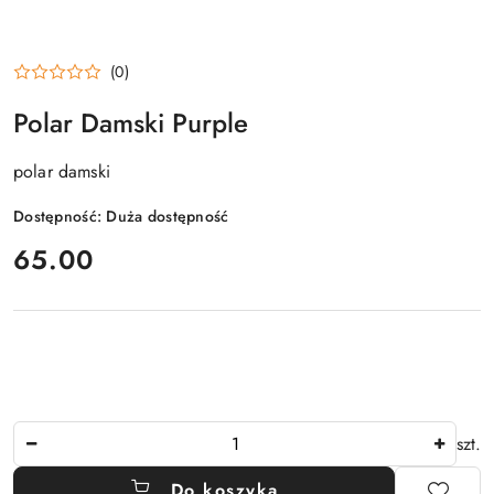
(0)
Polar Damski Purple
polar damski
Dostępność:
Duża dostępność
cena:
65.00
Ilość
szt.
Do koszyka