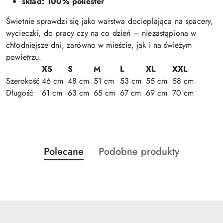
skład: 100% poliester
Świetnie sprawdzi się jako warstwa docieplająca na spacery,
wycieczki, do pracy czy na co dzień – niezastąpiona w
chłodniejsze dni, zarówno w mieście, jak i na świeżym
powietrzu.
XS
S
M
L
XL
XXL
Szerokość
46 cm
48 cm
51 cm
53 cm
55 cm
58 cm
Długość
61 cm
63 cm
65 cm
67 cm
69 cm
70 cm
Produkty
Produkty
Polecane
Podobne produkty
Pomiń karuzelę produktów
o
o
statusie:
statusie: