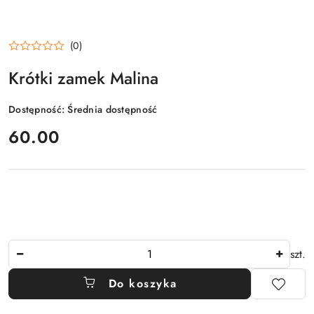
(0)
Krótki zamek Malina
Dostępność:
Średnia dostępność
cena:
60.00
Ilość
szt.
Do koszyka