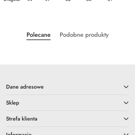
Produkty
Produkty
Polecane
Podobne produkty
Pomiń karuzelę produktów
o
o
statusie:
statusie:
Dane adresowe
Sklep
Strefa klienta
Informacje