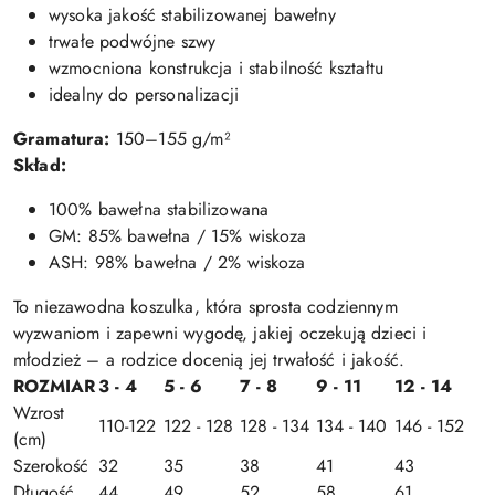
wysoka jakość stabilizowanej bawełny
trwałe podwójne szwy
wzmocniona konstrukcja i stabilność kształtu
idealny do personalizacji
Gramatura:
150–155 g/m²
Skład:
100% bawełna stabilizowana
GM: 85% bawełna / 15% wiskoza
ASH: 98% bawełna / 2% wiskoza
To niezawodna koszulka, która sprosta codziennym
wyzwaniom i zapewni wygodę, jakiej oczekują dzieci i
młodzież – a rodzice docenią jej trwałość i jakość.
ROZMIAR
3 - 4
5 - 6
7 - 8
9 - 11
12 - 14
Wzrost
110-122
122 - 128
128 - 134
134 - 140
146 - 152
(cm)
Szerokość
32
35
38
41
43
Długość
44
49
52
58
61