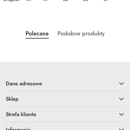
Produkty
Produkty
Polecane
Podobne produkty
Pomiń karuzelę produktów
o
o
statusie:
statusie:
Dane adresowe
Sklep
Strefa klienta
Informacje