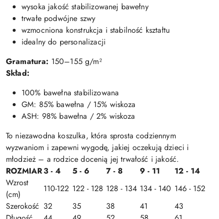
wysoka jakość stabilizowanej bawełny
trwałe podwójne szwy
wzmocniona konstrukcja i stabilność kształtu
idealny do personalizacji
Gramatura:
150–155 g/m²
Skład:
100% bawełna stabilizowana
GM: 85% bawełna / 15% wiskoza
ASH: 98% bawełna / 2% wiskoza
To niezawodna koszulka, która sprosta codziennym
wyzwaniom i zapewni wygodę, jakiej oczekują dzieci i
młodzież – a rodzice docenią jej trwałość i jakość.
ROZMIAR
3 - 4
5 - 6
7 - 8
9 - 11
12 - 14
Wzrost
110-122
122 - 128
128 - 134
134 - 140
146 - 152
(cm)
Szerokość
32
35
38
41
43
Długość
44
49
52
58
61