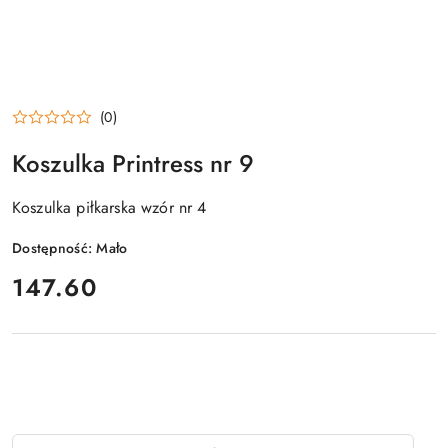
(0)
Koszulka Printress nr 9
Koszulka piłkarska wzór nr 4
Dostępność:
Mało
cena:
147.60
Ilość