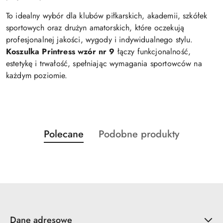
To idealny wybór dla klubów piłkarskich, akademii, szkółek
sportowych oraz drużyn amatorskich, które oczekują
profesjonalnej jakości, wygody i indywidualnego stylu.
Koszulka Printress wzór nr 9
łączy funkcjonalność,
estetykę i trwałość, spełniając wymagania sportowców na
każdym poziomie.
Produkty
Produkty
Polecane
Podobne produkty
Pomiń karuzelę produktów
o
o
statusie:
statusie:
Dane adresowe