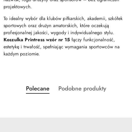
projektowych.
To idealny wybór dla klubów piłkarskich, akademii, szkółek
sportowych oraz drużyn amatorskich, które oczekują
profesjonalnej jakości, wygody i indywidualnego stylu.
Koszulka Printress wzór nr 15
łączy funkcjonalność,
estetykę i trwałość, spełniając wymagania sportowców na
każdym poziomie.
Produkty
Produkty
Polecane
Podobne produkty
Pomiń karuzelę produktów
o
o
statusie:
statusie: