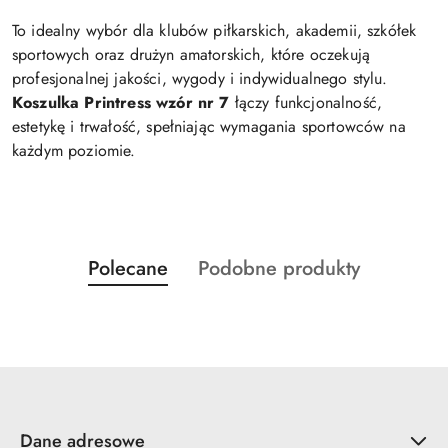
To idealny wybór dla klubów piłkarskich, akademii, szkółek
sportowych oraz drużyn amatorskich, które oczekują
profesjonalnej jakości, wygody i indywidualnego stylu.
Koszulka Printress wzór nr 7
łączy funkcjonalność,
estetykę i trwałość, spełniając wymagania sportowców na
każdym poziomie.
Produkty
Produkty
Polecane
Podobne produkty
Pomiń karuzelę produktów
o
o
statusie:
statusie:
Dane adresowe