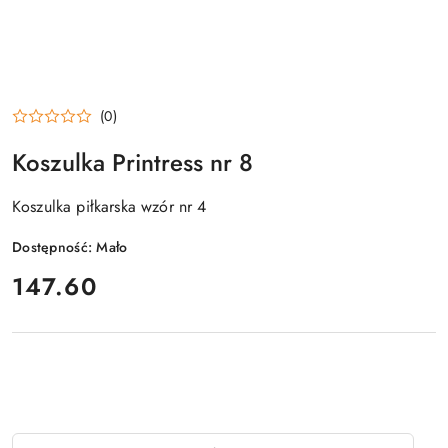
(0)
Koszulka Printress nr 8
Koszulka piłkarska wzór nr 4
Dostępność:
Mało
cena:
147.60
Ilość