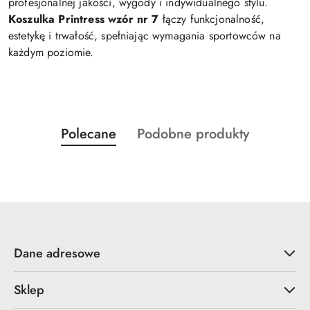
profesjonalnej jakości, wygody i indywidualnego stylu.
Koszulka Printress wzór nr 7
łączy funkcjonalność,
estetykę i trwałość, spełniając wymagania sportowców na
każdym poziomie.
Produkty
Produkty
Polecane
Podobne produkty
Pomiń karuzelę produktów
o
o
statusie:
statusie:
Dane adresowe
Sklep