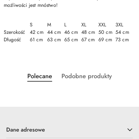
możliwości jest mnóstwo!
S
M
L
XL
XXL
3XL
Szerokość
42 cm
44 cm
46 cm
48 cm
50 cm
54 cm
Długość
61 cm
63 cm
65 cm
67 cm
69 cm
73 cm
Produkty
Produkty
Polecane
Podobne produkty
Pomiń karuzelę produktów
o
o
statusie:
statusie:
Dane adresowe