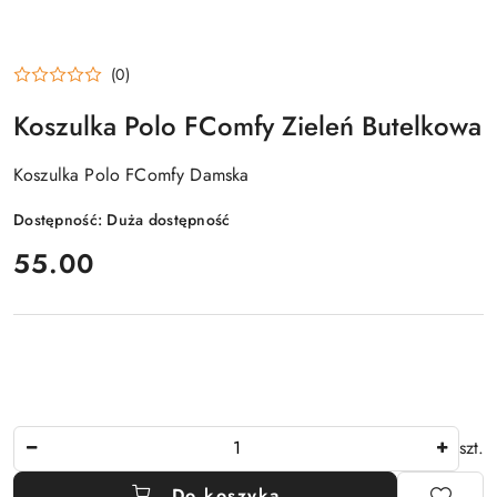
(0)
Koszulka Polo FComfy Zieleń Butelkowa
Koszulka Polo FComfy Damska
Dostępność:
Duża dostępność
cena:
55.00
Ilość
szt.
Do koszyka