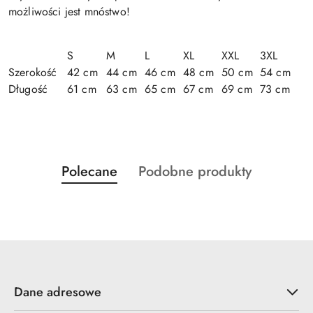
możliwości jest mnóstwo!
S
M
L
XL
XXL
3XL
Szerokość
42 cm
44 cm
46 cm
48 cm
50 cm
54 cm
Długość
61 cm
63 cm
65 cm
67 cm
69 cm
73 cm
Produkty
Produkty
Polecane
Podobne produkty
Pomiń karuzelę produktów
o
o
statusie:
statusie:
Dane adresowe