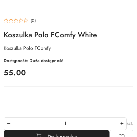
(0)
Koszulka Polo FComfy White
Koszulka Polo FComfy
Dostępność:
Duża dostępność
cena:
55.00
Ilość
szt.
Do koszyka