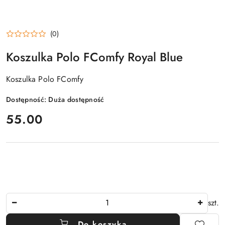
(0)
Koszulka Polo FComfy Royal Blue
Koszulka Polo FComfy
Dostępność:
Duża dostępność
cena:
55.00
Ilość
szt.
Do koszyka