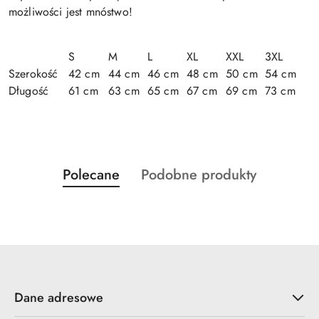
możliwości jest mnóstwo!
S
M
L
XL
XXL
3XL
Szerokość
42 cm
44 cm
46 cm
48 cm
50 cm
54 cm
Długość
61 cm
63 cm
65 cm
67 cm
69 cm
73 cm
Produkty
Produkty
Polecane
Podobne produkty
Pomiń karuzelę produktów
o
o
statusie:
statusie:
Dane adresowe