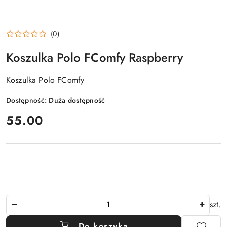
(0)
Koszulka Polo FComfy Raspberry
Koszulka Polo FComfy
Dostępność:
Duża dostępność
cena:
55.00
Ilość
szt.
Do koszyka