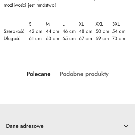
możliwości jest mnóstwo!
S
M
L
XL
XXL
3XL
Szerokość
42 cm
44 cm
46 cm
48 cm
50 cm
54 cm
Długość
61 cm
63 cm
65 cm
67 cm
69 cm
73 cm
Produkty
Produkty
Polecane
Podobne produkty
Pomiń karuzelę produktów
o
o
statusie:
statusie:
Dane adresowe