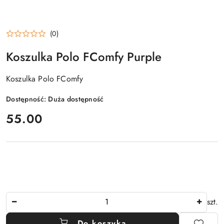
(0)
Koszulka Polo FComfy Purple
Koszulka Polo FComfy
Dostępność:
Duża dostępność
cena:
55.00
Ilość
szt.
Do koszyka