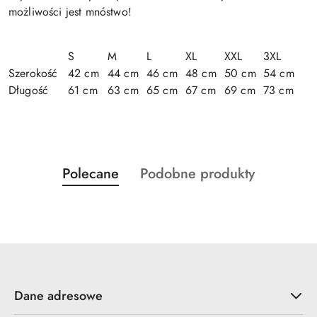
możliwości jest mnóstwo!
S
M
L
XL
XXL
3XL
Szerokość
42 cm
44 cm
46 cm
48 cm
50 cm
54 cm
Długość
61 cm
63 cm
65 cm
67 cm
69 cm
73 cm
Produkty
Produkty
Polecane
Podobne produkty
Pomiń karuzelę produktów
o
o
statusie:
statusie:
Dane adresowe