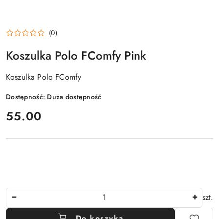
(0)
Koszulka Polo FComfy Pink
Koszulka Polo FComfy
Dostępność:
Duża dostępność
cena:
55.00
Ilość
szt.
Do koszyka