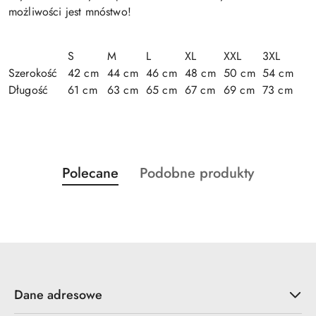
możliwości jest mnóstwo!
S
M
L
XL
XXL
3XL
Szerokość
42 cm
44 cm
46 cm
48 cm
50 cm
54 cm
Długość
61 cm
63 cm
65 cm
67 cm
69 cm
73 cm
Produkty
Produkty
Polecane
Podobne produkty
Pomiń karuzelę produktów
o
o
statusie:
statusie:
Dane adresowe