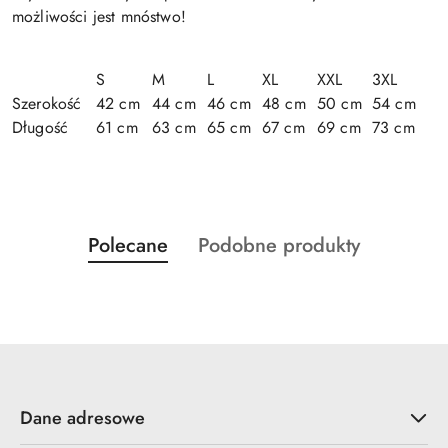
możliwości jest mnóstwo!
S
M
L
XL
XXL
3XL
Szerokość
42 cm
44 cm
46 cm
48 cm
50 cm
54 cm
Długość
61 cm
63 cm
65 cm
67 cm
69 cm
73 cm
Produkty
Produkty
Polecane
Podobne produkty
Pomiń karuzelę produktów
o
o
statusie:
statusie:
Dane adresowe