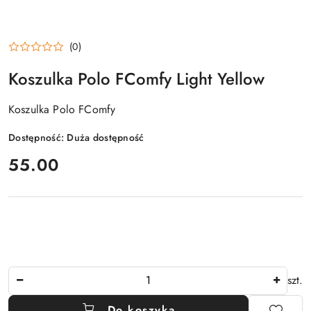
(0)
Koszulka Polo FComfy Light Yellow
Koszulka Polo FComfy
Dostępność:
Duża dostępność
cena:
55.00
Ilość
szt.
Do koszyka