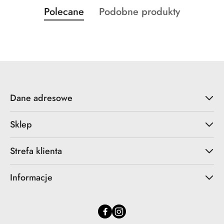
Produkty
Produkty
Polecane
Podobne produkty
Pomiń karuzelę produktów
o
o
statusie:
statusie:
Dane adresowe
Sklep
Strefa klienta
Informacje