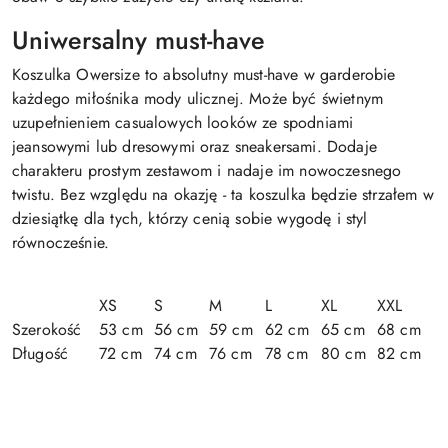
Uniwersalny must-have
Koszulka Owersize to absolutny must-have w garderobie
każdego miłośnika mody ulicznej. Może być świetnym
uzupełnieniem casualowych looków ze spodniami
jeansowymi lub dresowymi oraz sneakersami. Dodaje
charakteru prostym zestawom i nadaje im nowoczesnego
twistu. Bez względu na okazję - ta koszulka będzie strzałem w
dziesiątkę dla tych, którzy cenią sobie wygodę i styl
równocześnie.
XS
S
M
L
XL
XXL
Szerokość
53 cm
56 cm
59 cm
62 cm
65 cm
68 cm
Długość
72 cm
74 cm
76 cm
78 cm
80 cm
82 cm