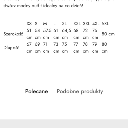
stwórz modny outfit idealny na co dzień!
XS
S
M
L
XL
XXL
3XL
4XL
5XL
51
54
57,5
61
64,5
68
72
76
Szerokość
80 cm
cm
cm
cm
cm
cm
cm
cm
cm
67
69
71
73
75
77
78
79
80
Długość
cm
cm
cm
cm
cm
cm
cm
cm
cm
Produkty
Produkty
Polecane
Podobne produkty
Pomiń karuzelę produktów
o
o
statusie:
statusie: