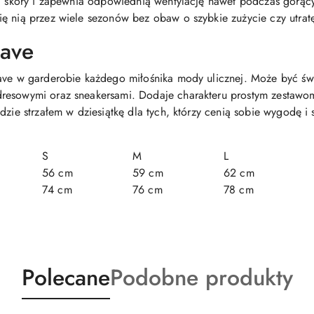
la skóry i zapewnia odpowiednią wentylację nawet podczas gorąc
ę nią przez wiele sezonów bez obaw o szybkie zużycie czy utratę 
have
have w garderobie każdego miłośnika mody ulicznej. Może być ś
resowymi oraz sneakersami. Dodaje charakteru prostym zestawom
dzie strzałem w dziesiątkę dla tych, którzy cenią sobie wygodę i 
S
M
L
56 cm
59 cm
62 cm
74 cm
76 cm
78 cm
Produkty
Produkty
Polecane
Podobne produkty
o
o