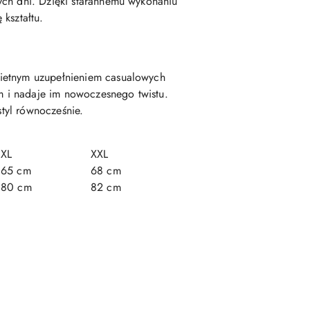
ych dni. Dzięki starannemu wykonaniu
kształtu.
wietnym uzupełnieniem casualowych
 i nadaje im nowoczesnego twistu.
styl równocześnie.
XL
XXL
65 cm
68 cm
80 cm
82 cm