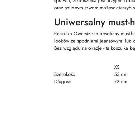
sprawia, że koszulka jest przyjemna d
oraz solidnym szwom możesz cieszyć si
Uniwersalny must-
Koszulka Owersize to absolutny must-
looków ze spodniami jeansowymi lub d
Bez względu na okazję - ta koszulka bę
XS
Szerokość
53 cm
Długość
72 cm
Pomiń karuzelę produktów