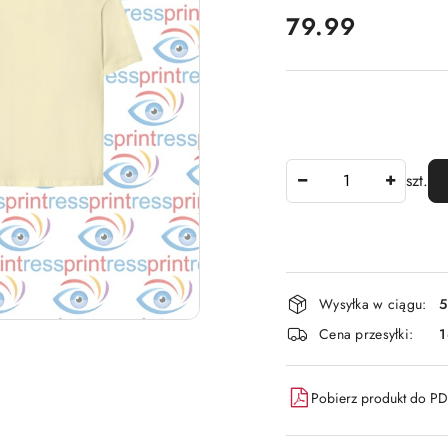
cena:
79.99
Ilość
szt.
Dostępność
Wysyłka w ciągu:
5
i
Cena przesyłki:
dostawa
Pobierz produkt do P