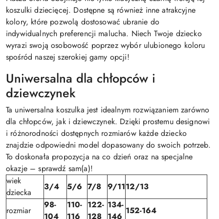
koszulki dziecięcej. Dostępne są również inne atrakcyjne
kolory, które pozwolą dostosować ubranie do
indywidualnych preferencji malucha. Niech Twoje dziecko
wyrazi swoją osobowość poprzez wybór ulubionego koloru
spośród naszej szerokiej gamy opcji!
Uniwersalna dla chłopców i
dziewczynek
Ta uniwersalna koszulka jest idealnym rozwiązaniem zarówno
dla chłopców, jak i dziewczynek. Dzięki prostemu designowi
i różnorodności dostępnych rozmiarów każde dziecko
znajdzie odpowiedni model dopasowany do swoich potrzeb.
To doskonała propozycja na co dzień oraz na specjalne
okazje – sprawdź sam(a)!
wiek
3/4
5/6
7/8
9/11
12/13
dziecka
98-
110-
122-
134-
rozmiar
152-164
104
116
128
146