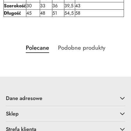
Szerokość
30
33
36
39,5
43
Długość
45
48
51
54,5
58
Produkty
Produkty
Polecane
Podobne produkty
Pomiń karuzelę produktów
o
o
statusie:
statusie:
Dane adresowe
Sklep
Strefa klienta