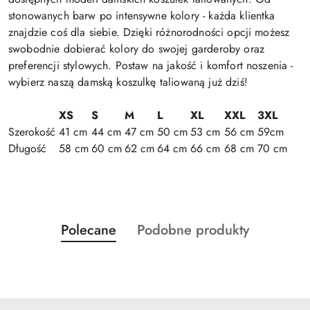
stonowanych barw po intensywne kolory - każda klientka
znajdzie coś dla siebie. Dzięki różnorodności opcji możesz
swobodnie dobierać kolory do swojej garderoby oraz
preferencji stylowych. Postaw na jakość i komfort noszenia -
wybierz naszą damską koszulkę taliowaną już dziś!
XS
S
M
L
XL
XXL
3XL
Szerokość
41 cm
44 cm
47 cm
50 cm
53 cm
56 cm
59cm
Długość
58 cm
60 cm
62 cm
64 cm
66 cm
68 cm
70 cm
Produkty
Produkty
Polecane
Podobne produkty
Pomiń karuzelę produktów
o
o
statusie:
statusie: