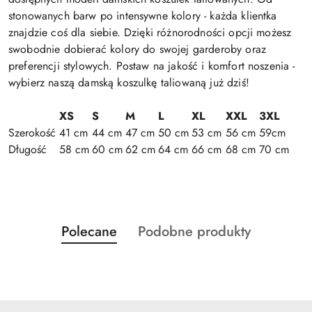
stonowanych barw po intensywne kolory - każda klientka
znajdzie coś dla siebie. Dzięki różnorodności opcji możesz
swobodnie dobierać kolory do swojej garderoby oraz
preferencji stylowych. Postaw na jakość i komfort noszenia -
wybierz naszą damską koszulkę taliowaną już dziś!
XS
S
M
L
XL
XXL
3XL
Szerokość
41 cm
44 cm
47 cm
50 cm
53 cm
56 cm
59cm
Długość
58 cm
60 cm
62 cm
64 cm
66 cm
68 cm
70 cm
Produkty
Produkty
Polecane
Podobne produkty
Pomiń karuzelę produktów
o
o
statusie:
statusie: