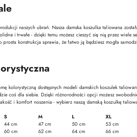
ale
odukcji naszych ubrań. Nasza damska koszulka taliowana została
lidne i trwałe - dzięki temu możesz cieszyć się nią przez wiele
o prosta konstrukcja sprawia, że łatwo ją będziesz mogła samodz
orystyczna
gamę kolorystyczną dostępnych modeli damskich koszulek taliow
ajdzie coś dla siebie. Dzięki różnorodności opcji możesz swobodn
jakość i komfort noszenia - wybierz naszą damską koszulkę taliowa
S
M
L
XL
44 cm
47 cm
50 cm
53 cm
60 cm
62 cm
64 cm
66 cm