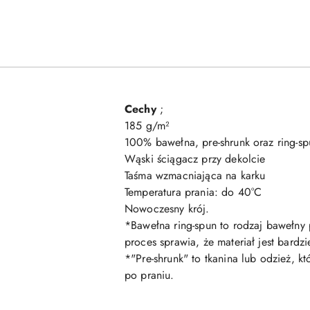
Cechy
;
185 g/m²
100% bawełna, pre-shrunk oraz ring-sp
Wąski ściągacz przy dekolcie
Taśma wzmacniająca na karku
Temperatura prania: do 40°C
Nowoczesny krój.
*Bawełna ring-spun to rodzaj bawełny
proces sprawia, że materiał jest bard
*"Pre-shrunk" to tkanina lub odzież, 
po praniu.