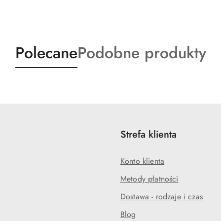
Produkty
Produkty
Polecane
Podobne produkty
o
o
statusie:
statusie:
Strefa klienta
Konto klienta
Metody płatności
Dostawa - rodzaje i czas
Blog