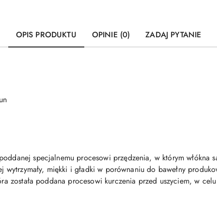
OPIS PRODUKTU
OPINIE (0)
ZADAJ PYTANIE
un
 poddanej specjalnemu procesowi przędzenia, w którym włókna są
ziej wytrzymały, miękki i gładki w porównaniu do bawełny produ
która została poddana procesowi kurczenia przed uszyciem, w cel