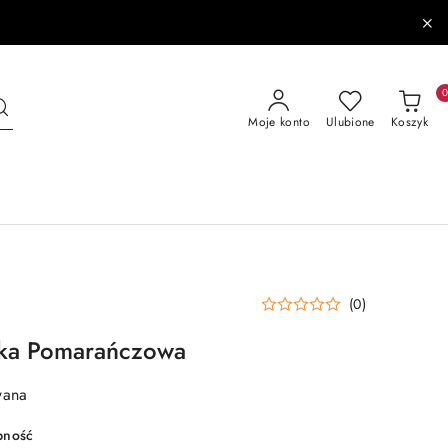
Moje konto
Ulubione
Koszyk
(0)
ka Pomarańczowa
wana
pność