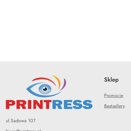
Pomiń karuzelę produktów
Sklep
Promocje
Bestsellery
ul.Sadowa 107