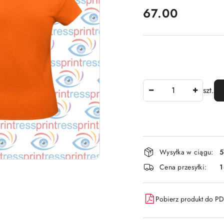
cena:
67.00
Ilość
szt.
Dostępność
Wysyłka w ciągu:
5
i
Cena przesyłki:
dostawa
Pobierz produkt do P