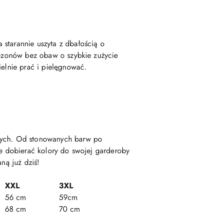
 starannie uszyta z dbałością o
 sezonów bez obaw o szybkie zużycie
ielnie prać i pielęgnować.
anych. Od stonowanych barw po
ie dobierać kolory do swojej garderoby
ną już dziś!
XXL
3XL
56 cm
59cm
68 cm
70 cm