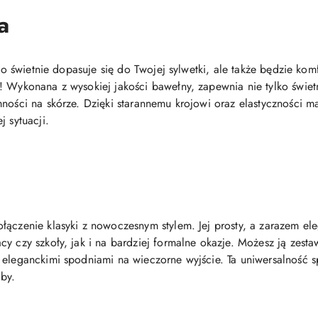
a
ylko świetnie dopasuje się do Twojej sylwetki, ale także będzie 
! Wykonana z wysokiej jakości bawełny, zapewnia nie tylko świe
ności na skórze. Dzięki starannemu krojowi oraz elastyczności ma
j sytuacji.
łączenie klasyki z nowoczesnym stylem. Jej prosty, a zarazem el
y czy szkoły, jak i na bardziej formalne okazje. Możesz ją zest
eleganckimi spodniami na wieczorne wyjście. Ta uniwersalność sp
by.