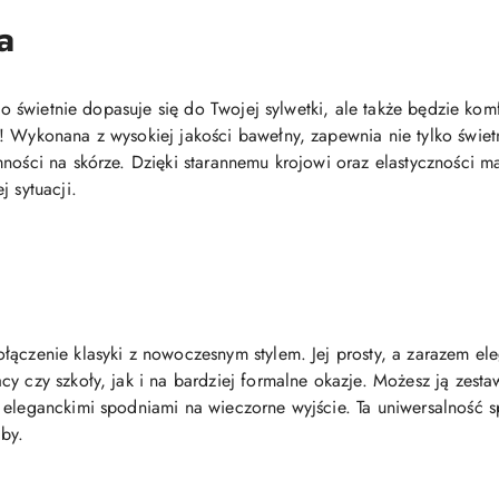
a
ylko świetnie dopasuje się do Twojej sylwetki, ale także będzie 
! Wykonana z wysokiej jakości bawełny, zapewnia nie tylko świe
ności na skórze. Dzięki starannemu krojowi oraz elastyczności ma
j sytuacji.
łączenie klasyki z nowoczesnym stylem. Jej prosty, a zarazem el
y czy szkoły, jak i na bardziej formalne okazje. Możesz ją zest
eleganckimi spodniami na wieczorne wyjście. Ta uniwersalność sp
by.