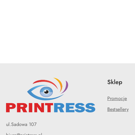
Pomiń karuzelę produktów
Sklep
Promocje
Bestsellery
ul.Sadowa 107