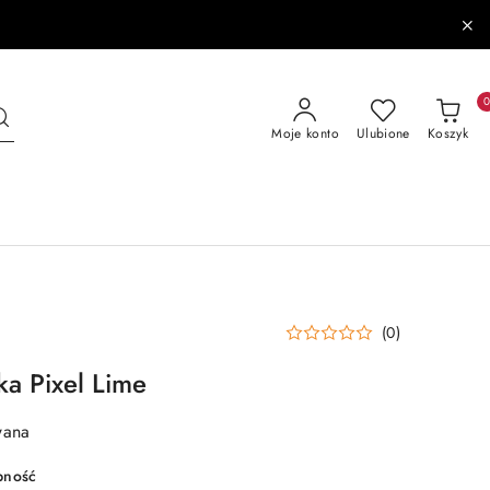
Moje konto
Ulubione
Koszyk
(0)
a Pixel Lime
wana
pność