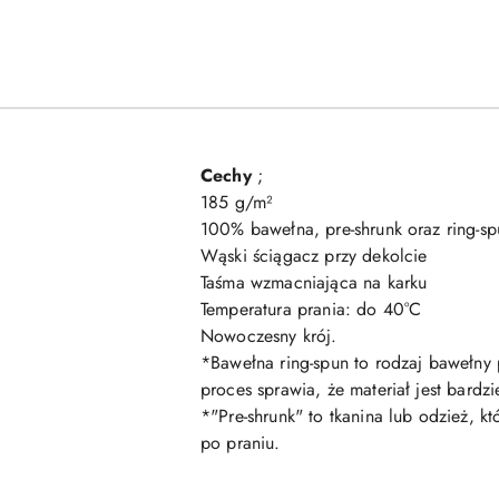
Cechy
;
185 g/m²
100% bawełna, pre-shrunk oraz ring-sp
Wąski ściągacz przy dekolcie
Taśma wzmacniająca na karku
Temperatura prania: do 40°C
Nowoczesny krój.
*Bawełna ring-spun to rodzaj bawełny
proces sprawia, że materiał jest bard
*"Pre-shrunk" to tkanina lub odzież, 
po praniu.