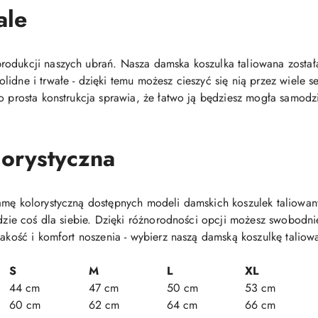
ale
odukcji naszych ubrań. Nasza damska koszulka taliowana została
lidne i trwałe - dzięki temu możesz cieszyć się nią przez wiele
o prosta konstrukcja sprawia, że łatwo ją będziesz mogła samodz
orystyczna
gamę kolorystyczną dostępnych modeli damskich koszulek taliow
ajdzie coś dla siebie. Dzięki różnorodności opcji możesz swobodn
jakość i komfort noszenia - wybierz naszą damską koszulkę taliowa
S
M
L
XL
44 cm
47 cm
50 cm
53 cm
60 cm
62 cm
64 cm
66 cm