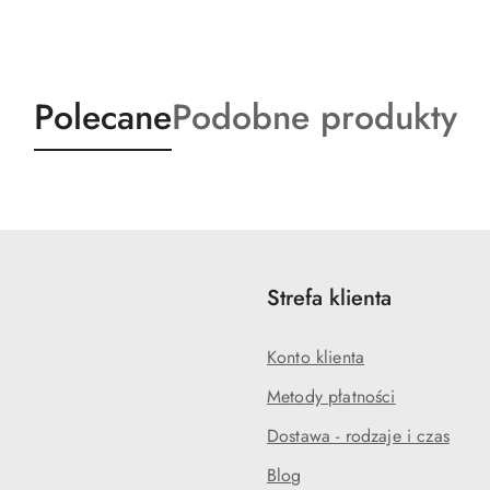
Produkty
Produkty
Polecane
Podobne produkty
o
o
statusie:
statusie:
Strefa klienta
Konto klienta
Metody płatności
Dostawa - rodzaje i czas
Blog