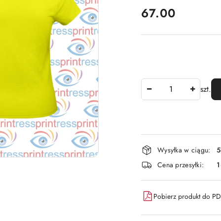
cena:
67.00
Ilość
szt.
Dostępność
Wysyłka w ciągu:
5
i
Cena przesyłki:
dostawa
Pobierz produkt do P