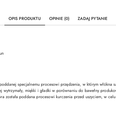
OPIS PRODUKTU
OPINIE (0)
ZADAJ PYTANIE
un
 poddanej specjalnemu procesowi przędzenia, w którym włókna są
ziej wytrzymały, miękki i gładki w porównaniu do bawełny produ
która została poddana procesowi kurczenia przed uszyciem, w cel