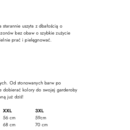
 starannie uszyta z dbałością o
 sezonów bez obaw o szybkie zużycie
ielnie prać i pielęgnować.
anych. Od stonowanych barw po
ie dobierać kolory do swojej garderoby
ną już dziś!
XXL
3XL
56 cm
59cm
68 cm
70 cm