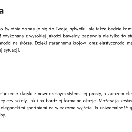
a
ylko świetnie dopasuje się do Twojej sylwetki, ale także będzie 
! Wykonana z wysokiej jakości bawełny, zapewnia nie tylko świe
ności na skórze. Dzięki starannemu krojowi oraz elastyczności ma
j sytuacji.
łączenie klasyki z nowoczesnym stylem. Jej prosty, a zarazem el
y czy szkoły, jak i na bardziej formalne okazje. Możesz ją zest
eleganckimi spodniami na wieczorne wyjście. Ta uniwersalność sp
by.