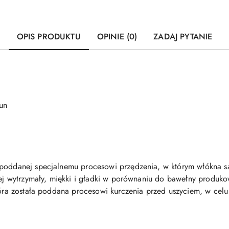
OPIS PRODUKTU
OPINIE (0)
ZADAJ PYTANIE
un
 poddanej specjalnemu procesowi przędzenia, w którym włókna są
ziej wytrzymały, miękki i gładki w porównaniu do bawełny produ
która została poddana procesowi kurczenia przed uszyciem, w cel