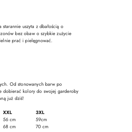
 starannie uszyta z dbałością o
 sezonów bez obaw o szybkie zużycie
ielnie prać i pielęgnować.
anych. Od stonowanych barw po
ie dobierać kolory do swojej garderoby
ną już dziś!
XXL
3XL
56 cm
59cm
68 cm
70 cm