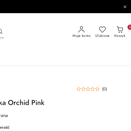
Moje konto
Ulubione
Koszyk
(0)
ka Orchid Pink
wana
pność