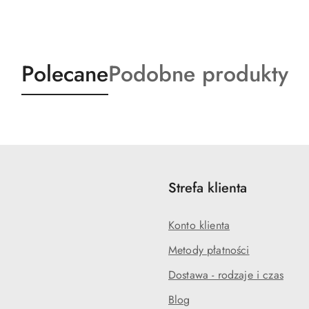
Produkty
Produkty
Polecane
Podobne produkty
o
o
statusie:
statusie:
Strefa klienta
Konto klienta
Metody płatności
Dostawa - rodzaje i czas
Blog