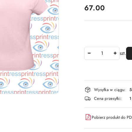
cena:
67.00
Ilość
szt.
Dostępność
Wysyłka w ciągu:
5
i
Cena przesyłki:
dostawa
Pobierz produkt do P