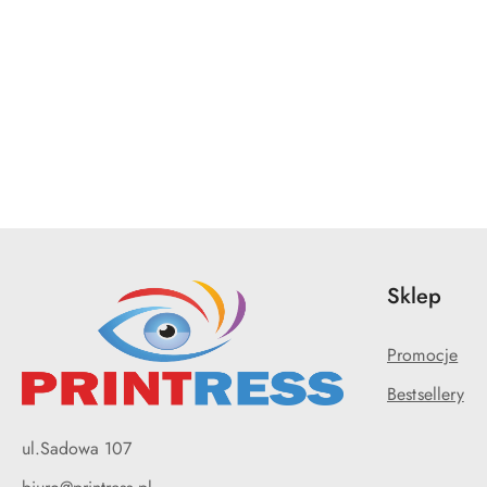
Pomiń karuzelę produktów
Sklep
Promocje
Bestsellery
ul.Sadowa 107