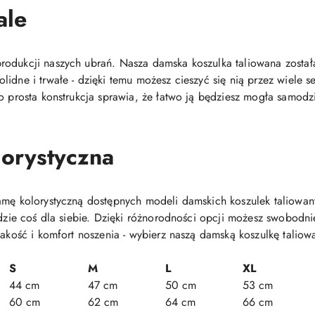
ale
odukcji naszych ubrań. Nasza damska koszulka taliowana została
lidne i trwałe - dzięki temu możesz cieszyć się nią przez wiele
o prosta konstrukcja sprawia, że łatwo ją będziesz mogła samodz
orystyczna
gamę kolorystyczną dostępnych modeli damskich koszulek taliow
ajdzie coś dla siebie. Dzięki różnorodności opcji możesz swobodn
jakość i komfort noszenia - wybierz naszą damską koszulkę taliowa
S
M
L
XL
44 cm
47 cm
50 cm
53 cm
60 cm
62 cm
64 cm
66 cm