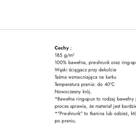
Cechy
;
185 g/m²
100% bawełna, pre-shrunk oraz ring-sp
Wąski ściągacz przy dekolcie
Taśma wzmacniająca na karku
Temperatura prania: do 40°C
Nowoczesny krój.
*Bawełna ring-spun to rodzaj bawełny
proces sprawia, że materiał jest bard
*"Pre-shrunk" to tkanina lub odzież, 
po praniu.