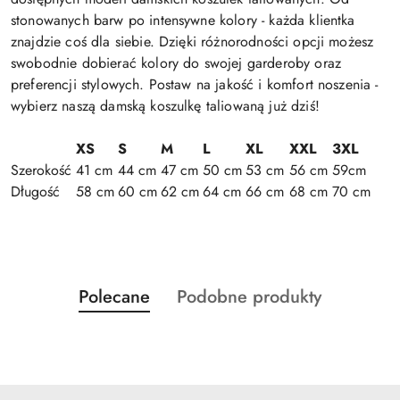
stonowanych barw po intensywne kolory - każda klientka
znajdzie coś dla siebie. Dzięki różnorodności opcji możesz
swobodnie dobierać kolory do swojej garderoby oraz
preferencji stylowych. Postaw na jakość i komfort noszenia -
wybierz naszą damską koszulkę taliowaną już dziś!
XS
S
M
L
XL
XXL
3XL
Szerokość
41 cm
44 cm
47 cm
50 cm
53 cm
56 cm
59cm
Długość
58 cm
60 cm
62 cm
64 cm
66 cm
68 cm
70 cm
Produkty
Produkty
Polecane
Podobne produkty
Pomiń karuzelę produktów
o
o
statusie:
statusie: